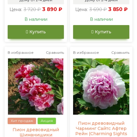
3 720 ₽
3 890 ₽
3 690 ₽
3 850 ₽
Цена:
Цена:
В наличии
В наличии
Купить
Купить
В избранное
Сравнить
В избранное
Сравнить
Хит продаж
Акция
Пион древовидный
Чарминг Сайтс Афтер
Пион древовидный
Рейн (Charming Sights
Шиманишики