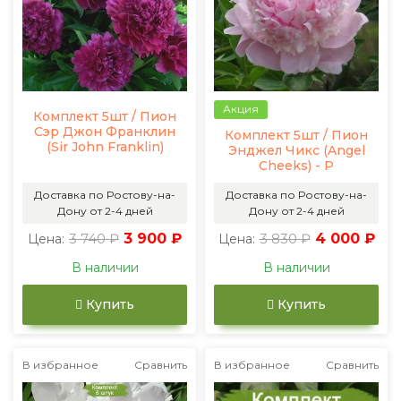
Акция
Комплект 5шт / Пион
Сэр Джон Франклин
Комплект 5шт / Пион
(Sir John Franklin)
Энджел Чикс (Angel
Cheeks) - Р
Доставка по Ростову-на-
Доставка по Ростову-на-
Дону от 2-4 дней
Дону от 2-4 дней
3 740 ₽
3 900 ₽
3 830 ₽
4 000 ₽
Цена:
Цена:
В наличии
В наличии
Купить
Купить
В избранное
Сравнить
В избранное
Сравнить