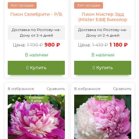
Хит продаж
Хит продаж
Пион Селебрити - Р/Б
Пион Мистер Эдд
(Mister Edd) Биколор
Доставка по Ростову-на-
Доставка по Ростову-на-
Дону от 2-4 дней
Дону от 2-4 дней
1 190 ₽
980 ₽
1 410 ₽
1 180 ₽
Цена:
Цена:
В наличии
В наличии
Купить
Купить
В избранное
Сравнить
В избранное
Сравнить