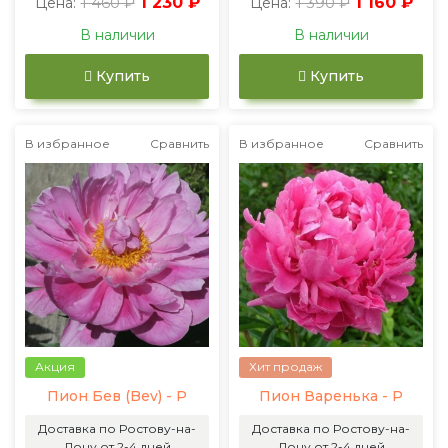
1 460 ₽
1 230 ₽
1 390 ₽
1 160 ₽
Цена:
Цена:
В наличии
В наличии
Купить
Купить
В избранное
Сравнить
В избранное
Сравнить
Акция
Хит продаж
Пион Бев (Bev) - Р
Пион Варенька - Р
Доставка по Ростову-на-
Доставка по Ростову-на-
Дону от 2-4 дней
Дону от 2-4 дней