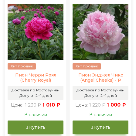
Хит продаж
Хит продаж
Пион Черри Роял
Пион Энджел Чикс
(Cherry Royal)
(Angel Cheeks) - Р
Доставка по Ростову-на-
Доставка по Ростову-на-
Дону от 2-4 дней
Дону от 2-4 дней
1 230 ₽
1 010 ₽
1 220 ₽
1 000 ₽
Цена:
Цена:
В наличии
В наличии
Купить
Купить