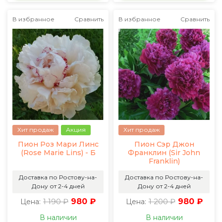
В избранное
Сравнить
В избранное
Сравнить
Хит продаж
Акция
Хит продаж
Пион Роз Мари Линс
Пион Сэр Джон
(Rose Marie Lins) - Б
Франклин (Sir John
Franklin)
Доставка по Ростову-на-
Доставка по Ростову-на-
Дону от 2-4 дней
Дону от 2-4 дней
1 190 ₽
980 ₽
1 200 ₽
980 ₽
Цена:
Цена:
В наличии
В наличии