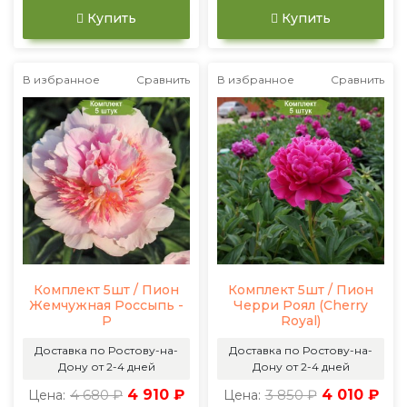
Купить
Купить
В избранное
Сравнить
В избранное
Сравнить
Комплект 5шт / Пион
Комплект 5шт / Пион
Жемчужная Россыпь -
Черри Роял (Cherry
Р
Royal)
Доставка по Ростову-на-
Доставка по Ростову-на-
Дону от 2-4 дней
Дону от 2-4 дней
4 680 ₽
4 910 ₽
3 850 ₽
4 010 ₽
Цена:
Цена: