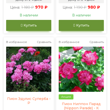
1 180 ₽
970 ₽
1 190 ₽
980 ₽
Цена:
Цена:
В наличии
В наличии
Купить
Купить
В избранное
Сравнить
В избранное
Сравнить
Акция
Пион Эдулис Суперба -
Р
Пион Ниппон Парад
(Nippon Parade) - К