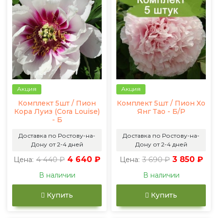
Акция
Акция
Комплект 5шт / Пион
Комплект 5шт / Пион Xо
Кора Луиз (Cora Louise)
Янг Тао - Б/Р
- Б
Доставка по Ростову-на-
Доставка по Ростову-на-
Дону от 2-4 дней
Дону от 2-4 дней
4 440 ₽
4 640 ₽
3 690 ₽
3 850 ₽
Цена:
Цена:
В наличии
В наличии
Купить
Купить