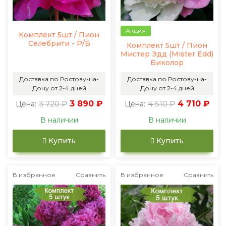
Акция
Комплект 5шт / Пион
Селебрити - Р/Б
Комплект 5шт / Пион
Мистер Эдд (Mister Edd)
Биколор
Доставка по Ростову-на-
Доставка по Ростову-на-
Дону от 2-4 дней
Дону от 2-4 дней
3 720 ₽
3 890 ₽
4 510 ₽
4 710 ₽
Цена:
Цена:
В наличии
В наличии
Купить
Купить
В избранное
Сравнить
В избранное
Сравнить