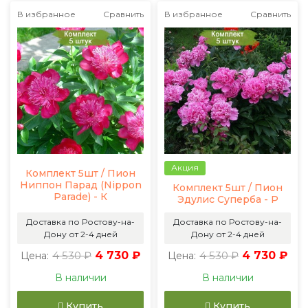
В избранное
Сравнить
В избранное
Сравнить
Акция
Комплект 5шт / Пион
Ниппон Парад (Nippon
Комплект 5шт / Пион
Parade) - К
Эдулис Суперба - Р
Доставка по Ростову-на-
Доставка по Ростову-на-
Дону от 2-4 дней
Дону от 2-4 дней
4 530 ₽
4 730 ₽
4 530 ₽
4 730 ₽
Цена:
Цена:
В наличии
В наличии
Купить
Купить