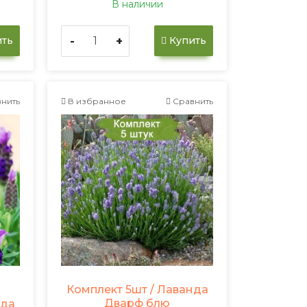
В наличии
-
+
ть
Купить
нить
В избранное
Сравнить
Комплект 5шт / Лаванда
Дварф блю
нда