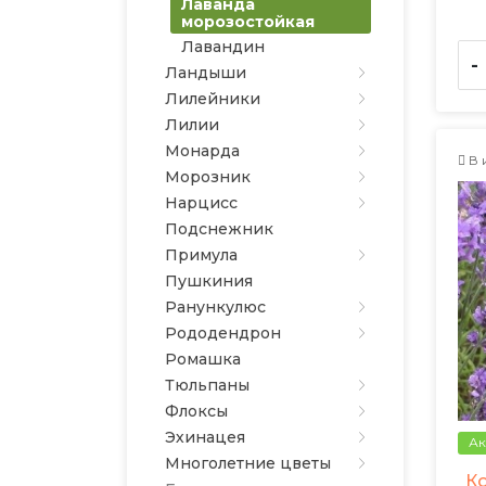
Лаванда
морозостойкая
Лавандин
-
Ландыши
Лилейники
Лилии
Монарда
В 
Морозник
Нарцисс
Подснежник
Примула
Пушкиния
Ранункулюс
Рододендрон
Ромашка
Тюльпаны
Флоксы
Эхинацея
Ак
Многолетние цветы
К