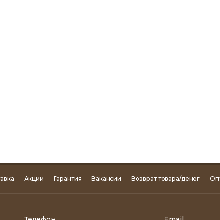
авка
Акции
Гарантия
Вакансии
Возврат товара/денег
Оп
Телефон
Email