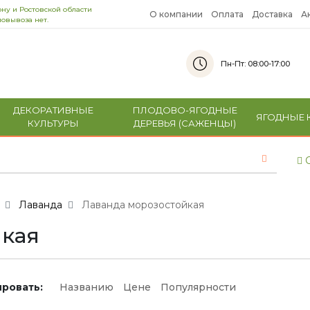
ну и Ростовской области
О компании
Оплата
Доставка
А
овывоза нет.
Пн-Пт: 08:00-17:00
ДЕКОРАТИВНЫЕ
ПЛОДОВО-ЯГОДНЫЕ
ЯГОДНЫЕ 
КУЛЬТУРЫ
ДЕРЕВЬЯ (САЖЕНЦЫ)
С
Лаванда
Лаванда морозостойкая
йкая
ровать:
Названию
Цене
Популярности