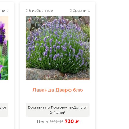
нить
В избранное
Сравнить
Лаванда Дварф блю
у от
Доставка по Ростову-на-Дону от
2-4 дней
940 ₽
730 ₽
Цена: