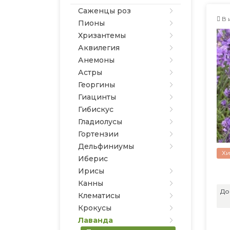
Саженцы роз
В 
Пионы
Хризантемы
Аквилегия
Анемоны
Астры
Георгины
Гиацинты
Гибискус
Гладиолусы
Гортензии
Дельфиниумы
Хи
Иберис
Ирисы
Канны
До
Клематисы
Крокусы
Лаванда