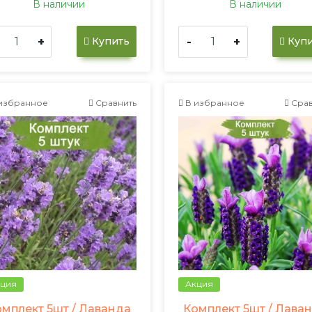
В наличии
В наличии
+
-
+
Купить
Купи
избранное
Сравнить
В избранное
Срав
ция
Акция
омплект 5шт / Лаванда
Комплект 5шт / Лава