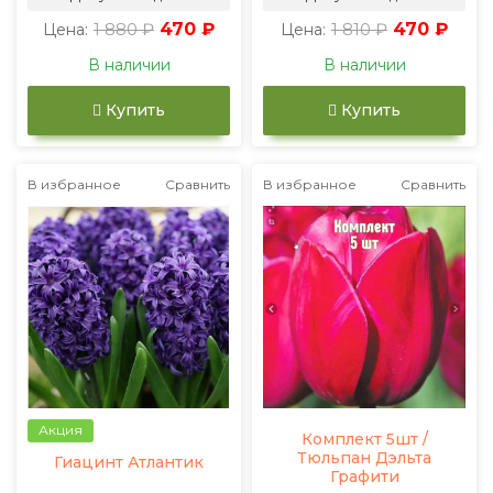
1 880 ₽
470 ₽
1 810 ₽
470 ₽
Цена:
Цена:
В наличии
В наличии
Купить
Купить
В избранное
Сравнить
В избранное
Сравнить
Акция
Комплект 5шт /
Тюльпан Дэльта
Гиацинт Атлантик
Графити